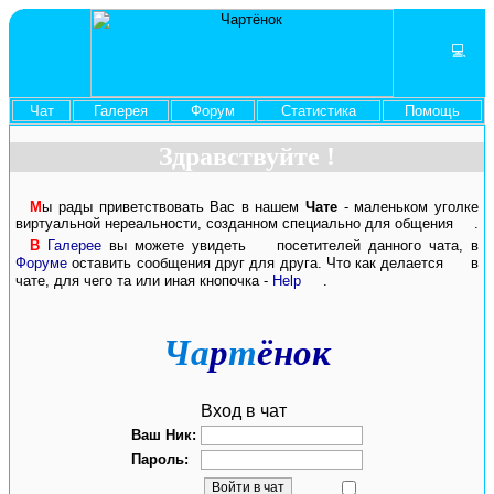
💻
Чат
Галерея
Форум
Статистика
Помощь
Здравствуйте !
М
ы рады приветствовать Вас в нашем
Чате
- маленьком уголке
виртуальной нереальности, созданном специально для общения
.
В
Галерее
вы можете увидеть
посетителей данного чата, в
Форуме
оставить сообщения друг для друга. Что как делается
в
чате, для чего та или иная кнопочка -
Help
.
Ча
р
т
ёнок
Вход в чат
Ваш Ник:
Пароль: