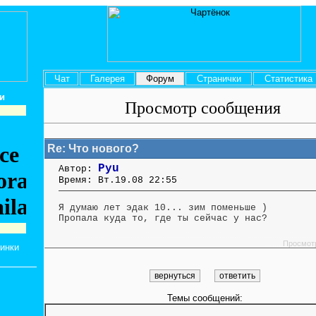
Чат
Галерея
Форум
Странички
Статистик
и
Просмотр сообщения
Re: Что нового?
Pyu
Автор:
Время: Вт.19.08 22:55
Я думаю лет эдак 10... зим поменьше )
Пропала куда то, где ты сейчас у нас?
....... ........ ....... ....... ........ ....... ....... ........ .............. ........ ....... ....... ........
.......
Просмот
тинки
Темы сообщений: