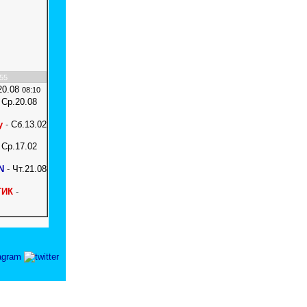
:55
20.08
08:10
-
Ср.20.08
y
-
Сб.13.02
-
Ср.17.02
N
-
Чт.21.08
ТИК
-