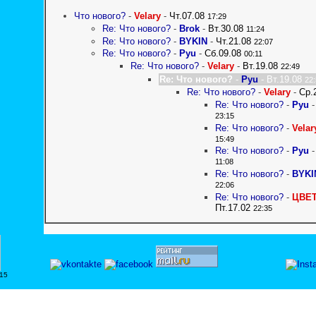
Что нового?
-
Velary
-
Чт.07.08
17:29
Re: Что нового?
-
Brok
-
Вт.30.08
11:24
Re: Что нового?
-
BYKIN
-
Чт.21.08
22:07
Re: Что нового?
-
Pyu
-
Сб.09.08
00:11
Re: Что нового?
-
Velary
-
Вт.19.08
22:49
Re: Что нового?
-
Pyu
- Вт.19.08
22
Re: Что нового?
-
Velary
-
Ср.
Re: Что нового?
-
Pyu
23:15
Re: Что нового?
-
Velar
15:49
Re: Что нового?
-
Pyu
11:08
Re: Что нового?
-
BYKI
22:06
Re: Что нового?
-
ЦВЕ
Пт.17.02
22:35
15