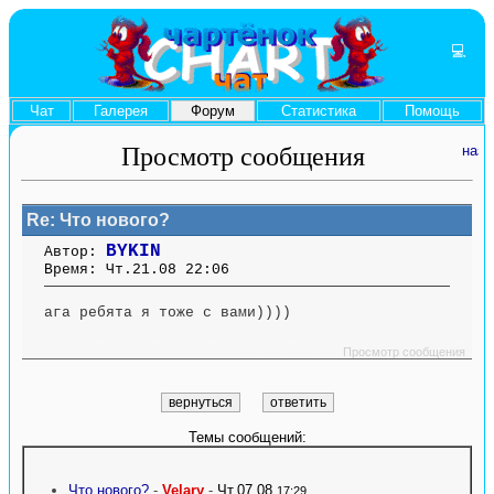
💻
Чат
Галерея
Форум
Статистика
Помощь
Просмотр сообщения
Re: Что нового?
BYKIN
Автор:
Время: Чт.21.08 22:06
ага ребята я тоже с вами))))
....... ........ ....... ....... ........ ....... ....... ........ .............. ........ ....... ....... ........
.............. ........ .......
Просмотр сообщения
Темы сообщений:
Что нового?
-
Velary
-
Чт.07.08
17:29