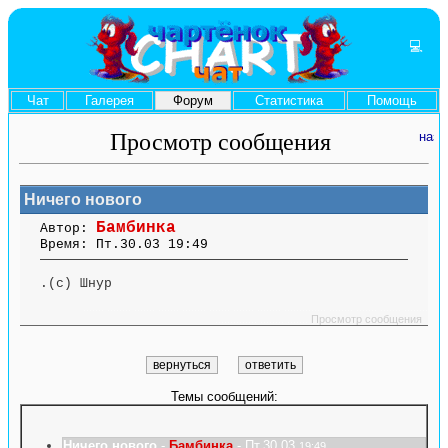
💻
Чат
Галерея
Форум
Статистика
Помощь
Просмотр сообщения
Ничего нового
Бамбинка
Автор:
Время: Пт.30.03 19:49
.(с) Шнур
....... ........ ....... ....... ........ ....... ....... ........ .............. ........ ....... ....... ........
.............. ........ .......
Просмотр сообщения
Темы сообщений:
Ничего нового
-
Бамбинка
- Пт.30.03
19:49