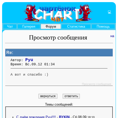
💻
Чат
Галерея
Форум
Статистика
Помощь
Просмотр сообщения
Re:
Pyu
Автор:
Время: Вс.09.12 01:34
А вот и спасибо :)
....... ........ ....... ....... ........ ....... ....... ........ .............. ........ ....... ....... ........
.............. ........ .......
Просмотр сообщения
Темы сообщений:
С днём рождения Pyu!!!!
-
BYKIN
-
Сб.08.09
18:10