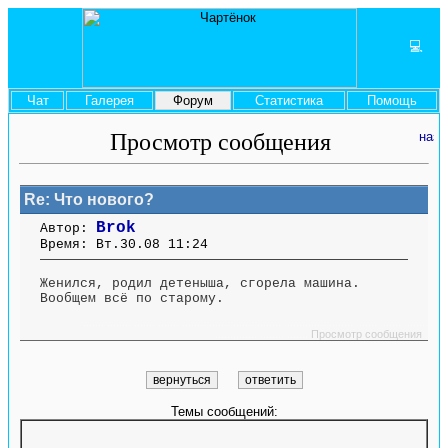
💻
Чат
Галерея
Форум
Статистика
Помощь
Просмотр сообщения
Re: Что нового?
Brok
Автор:
Время: Вт.30.08 11:24
Женился, родил детеныша, сгорела машина.
Вообщем всё по старому.
....... ........ ....... ....... ........ ....... ....... ........ .............. ........ ....... ....... ........
.............. ........ .......
Просмотр сообщения
Темы сообщений: