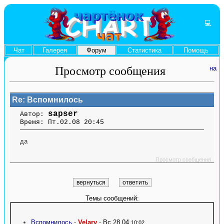
💻
Чат
Галерея
Форум
Статистика
Помощь
Просмотр сообщения
Re: Вспомнилось
sapser
Автор:
Время: Пт.02.08 20:45
да
....... ........ ....... ....... ........ ....... ....... ........ .............. ........ ....... ....... ........
.............. ........ .......
Просмотр сообщения
Темы сообщений:
Вспомнилось
-
Velary
-
Вс.28.04
10:02