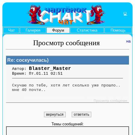
💻
Чат
Галерея
Форум
Статистика
Помощь
Просмотр сообщения
Re: соскучилась)
Blaster_Master
Автор:
Время: Пт.01.11 02:51
Скучаю по тебе, хотя лет сколько уже прошло..
мне 40 почти..
....... ........ ....... ....... ........ ....... ....... ........ .............. ........ ....... ....... ........
.............. ........ .......
Просмотр сообщения
Темы сообщений: