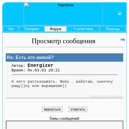
💻
Чат
Галерея
Форум
Статистика
Помощь
Просмотр сообщения
Re: Есть кто живой?
Energizer
Автор:
Время: Пн.03.03 20:21
А чего рассказывать. Живу , работаю, сыночку
ращу))ну или выращиваю))
....... ........ ....... ....... ........ ....... ....... ........ .............. ........ ....... ....... ........
.............. ........ .......
Просмотр сообщения
Темы сообщений: