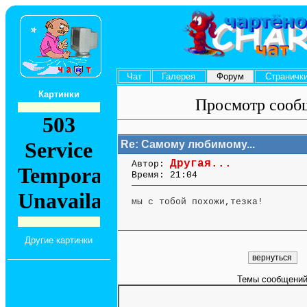
Чат
Галерея
Форум
Странич
Картинки
Просмотр сооб
Re: Cамому любимому...
Другая...
Автор:
Время: 21:04
мы с тобой похожи,тезка!
....... ........ ....... ....... ........ ....... ....... ........ ............
Другие картинки
Темы сообщений