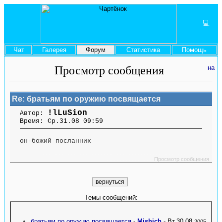
💻
Чат
Галерея
Форум
Статистика
Помощь
Просмотр сообщения
Re: братьям по оружию посвящается
!lLuSion
Автор:
Время: Ср.31.08 09:59
он-божий посланник
....... ........ ....... ....... ........ ....... ....... ........ .............. ........ ....... ....... ........
.............. ........ .......
Просмотр сообщения
Темы сообщений:
братьям по оружию посвящается
-
Mishich
-
Вт.30.08
2005