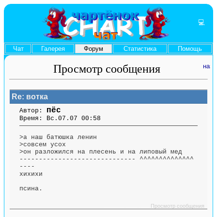
💻
Чат
Галерея
Форум
Статистика
Помощь
Просмотр сообщения
Re: вотка
пёс
Автор:
Время: Вс.07.07 00:58
>а наш батюшка ленин
>совсем усох
>он разложился на плесень и на липовый мед
------------------------------ ^^^^^^^^^^^^^^
----
хихихи
псина.
....... ........ ....... ....... ........ ....... ....... ........ .............. ........ ....... ....... ........
.............. ........ .......
Просмотр сообщения