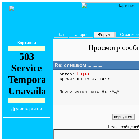
Чат
Галерея
Форум
Странич
Картинки
Просмотр сооб
Re: слишком.............
Lipa
Автор:
Время: Пн.15.07 14:39
Много вотки пить НЕ НАДА
....... ........ ....... ....... ........ ....... ....... ........ ............
Другие картинки
Темы сообщений